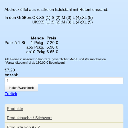
Abdrucklöffel aus rostfreien Edelstahl mit Retentionsrand.
In den Größen:
OK:
XS (1);
S (2);
M (3);
L (4);
XL (5)
UK:
XS (1);
S (2);
M (3);
L (4);
XL (5)
Menge
Preis
Pack à 1 St.
1 Pckg.
7.20 €
ab
5 Pckg.
6.90 €
ab
10 Pckg.
6.65 €
Alle Preise in unserem Shop zzgl. gesetzlicher MwSt. und Versandkosten
(Versandkostenfrei ab 150,00 € Bestellwert)
€
7.20
Anzahl:
Zurück
Navigation
Produkte
überspringen
Produktsuche / Stichwort
Produkte von A - Z