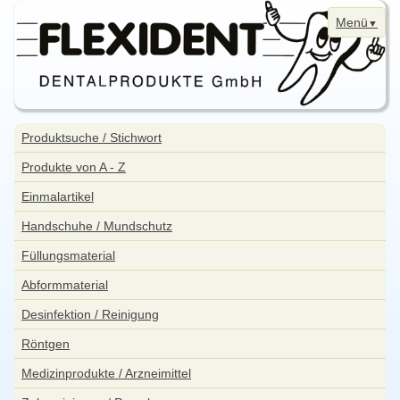
Menü
Navigation
Home
überspringen
Navigation
Produktsuche / Stichwort
überspringen
News
Produkte von A - Z
Bestellung
Einmalartikel
Kontakt
Handschuhe / Mundschutz
Aktuelle Angebote
Füllungsmaterial
WebShop
Abformmaterial
Impressum
Desinfektion / Reinigung
Datenschutzerklärung
Röntgen
Sitemap
Medizinprodukte / Arzneimittel