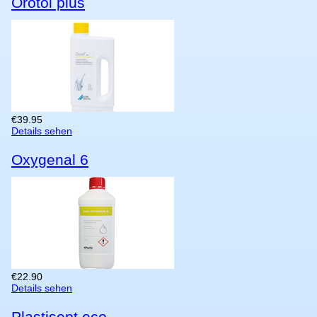
Orotol plus
€
39.95
Details sehen
Oxygenal 6
€
22.90
Details sehen
Plastisept eco