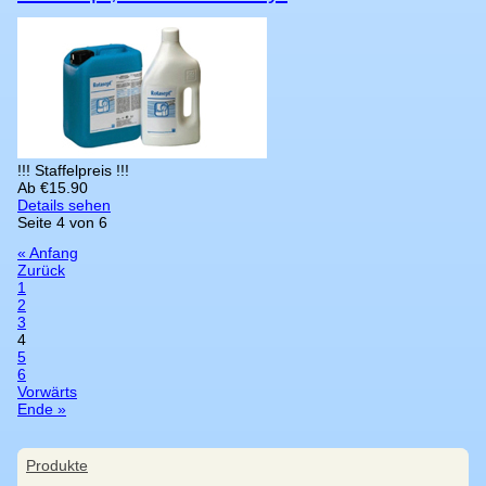
!!! Staffelpreis !!!
Ab
€
15.90
Details sehen
Seite 4 von 6
« Anfang
Zurück
1
2
3
4
5
6
Vorwärts
Ende »
Navigation
Produkte
überspringen