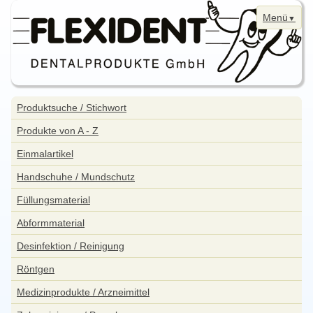
Menü
Navigation
Home
überspringen
Navigation
Produktsuche / Stichwort
überspringen
News
Produkte von A - Z
Bestellung
Einmalartikel
Kontakt
Handschuhe / Mundschutz
Aktuelle Angebote
Füllungsmaterial
WebShop
Abformmaterial
Impressum
Desinfektion / Reinigung
Datenschutzerklärung
Röntgen
Sitemap
Medizinprodukte / Arzneimittel