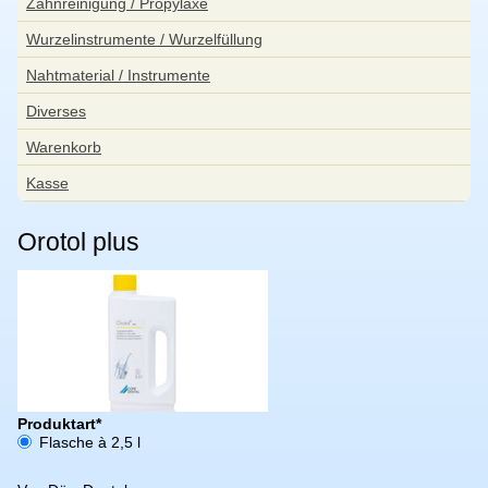
Zahnreinigung / Propylaxe
Wurzelinstrumente / Wurzelfüllung
Nahtmaterial / Instrumente
Diverses
Warenkorb
Kasse
Orotol plus
Pflichtfeld
Produktart
*
Flasche à 2,5 l