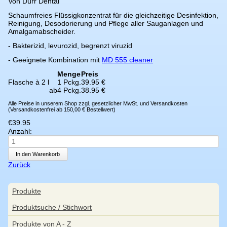
Von Dürr Dental
Schaumfreies Flüssigkonzentrat für die gleichzeitige Desinfektion,
Reinigung, Desodorierung und Pflege aller Sauganlagen und
Amalgamabscheider.
- Bakterizid, levurozid, begrenzt viruzid
- Geeignete Kombination mit
MD 555 cleaner
Menge
Preis
Flasche à 2 l
1 Pckg.
39.95 €
ab
4 Pckg.
38.95 €
Alle Preise in unserem Shop zzgl. gesetzlicher MwSt. und Versandkosten
(Versandkostenfrei ab 150,00 € Bestellwert)
€
39.95
Anzahl:
Zurück
Navigation
Produkte
überspringen
Produktsuche / Stichwort
Produkte von A - Z