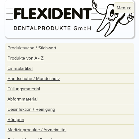
Menü
Navigation
Home
überspringen
Navigation
Produktsuche / Stichwort
überspringen
News
Produkte von A - Z
Bestellung
Einmalartikel
Kontakt
Handschuhe / Mundschutz
Aktuelle Angebote
Füllungsmaterial
WebShop
Abformmaterial
Impressum
Desinfektion / Reinigung
Datenschutzerklärung
Röntgen
Sitemap
Medizinprodukte / Arzneimittel