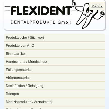
Menü
Navigation
Home
überspringen
Navigation
Produktsuche / Stichwort
überspringen
News
Produkte von A - Z
Bestellung
Einmalartikel
Kontakt
Handschuhe / Mundschutz
Aktuelle Angebote
Füllungsmaterial
WebShop
Abformmaterial
Impressum
Desinfektion / Reinigung
Datenschutzerklärung
Röntgen
Sitemap
Medizinprodukte / Arzneimittel