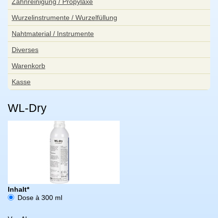
Zahnreinigung / Propylaxe
Wurzelinstrumente / Wurzelfüllung
Nahtmaterial / Instrumente
Diverses
Warenkorb
Kasse
WL-Dry
Pflichtfeld
Inhalt
*
Dose à 300 ml