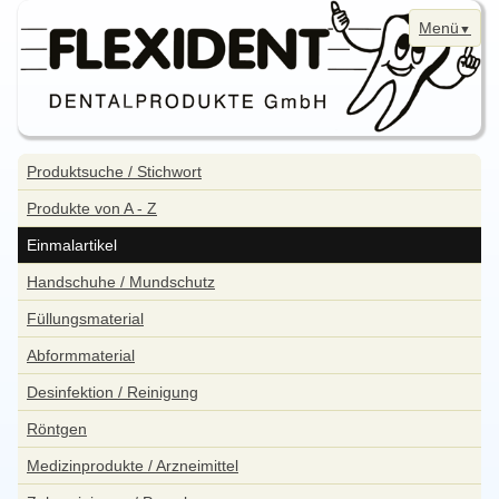
Menü
Navigation
Home
überspringen
Navigation
Produktsuche / Stichwort
überspringen
News
Produkte von A - Z
Bestellung
Einmalartikel
Kontakt
Handschuhe / Mundschutz
Aktuelle Angebote
Füllungsmaterial
WebShop
Abformmaterial
Impressum
Desinfektion / Reinigung
Datenschutzerklärung
Röntgen
Sitemap
Medizinprodukte / Arzneimittel