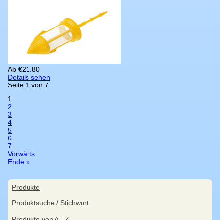
Ab
€
21.80
Details sehen
Seite 1 von 7
1
2
3
4
5
6
7
Vorwärts
Ende »
Navigation
Produkte
überspringen
Produktsuche / Stichwort
Produkte von A - Z