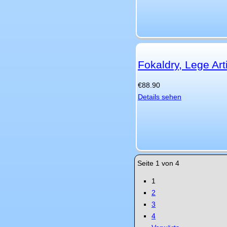
Fokaldry, Lege Art
€
88.90
Details sehen
Seite 1 von 4
1
2
3
4