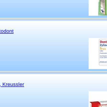
todont
 Kreussler