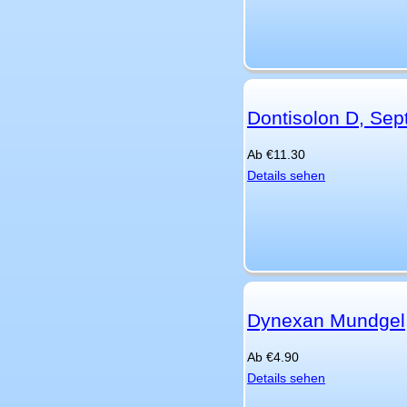
Dontisolon D, Sep
Ab
€
11.30
Details sehen
Dynexan Mundgel,
Ab
€
4.90
Details sehen