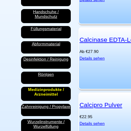
Handschuhe /
Mundschutz
Füllungsmaterial
Calcinase EDTA-Lö
Abformmaterial
Ab
€
27.90
Details sehen
Desinfektion / Reinigung
Röntgen
Medizinprodukte /
Arzneimittel
Calcipro Pulver
Zahnreinigung / Propylaxe
€
22.95
Wurzelinstrumente /
Details sehen
Wurzelfüllung