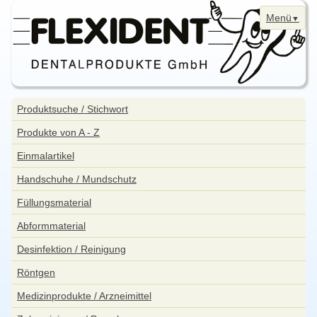
Menü
Navigation
Home
überspringen
Navigation
Produktsuche / Stichwort
überspringen
News
Produkte von A - Z
Bestellung
Einmalartikel
Kontakt
Handschuhe / Mundschutz
Aktuelle Angebote
Füllungsmaterial
WebShop
Abformmaterial
Impressum
Desinfektion / Reinigung
Datenschutzerklärung
Röntgen
Sitemap
Medizinprodukte / Arzneimittel