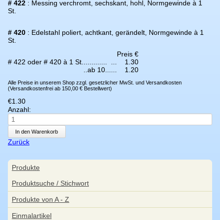
# 422
: Messing verchromt, sechskant, hohl, Normgewinde à 1
St.
# 420
: Edelstahl poliert, achtkant, gerändelt, Normgewinde à 1
St.
Preis €
# 422 oder # 420 à 1 St.
............
...
1.30
..ab 10...
...
1.20
Alle Preise in unserem Shop zzgl. gesetzlicher MwSt. und Versandkosten
(Versandkostenfrei ab 150,00 € Bestellwert)
€
1.30
Anzahl:
Zurück
Navigation
Produkte
überspringen
Produktsuche / Stichwort
Produkte von A - Z
Einmalartikel