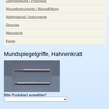
Zahnreinigung / Propylaxe
Wurzelinstrumente / Wurzelfüllung
Nahtmaterial / Instrumente
Diverses
Warenkorb
Kasse
Mundspiegelgriffe, Hahnenkratt
Pflichtfeld
Bitte Produktart auswählen
*